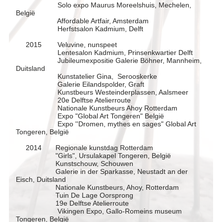
Solo expo Maurus Moreelshuis, Mechelen,
België
Affordable Artfair, Amsterdam
Herfstsalon Kadmium, Delft
2015 Veluvine, nunspeet
Lentesalon Kadmium, Prinsenkwartier Delft
Jubileumexpositie Galerie Böhner, Mannheim,
Duitsland
Kunstatelier Gina, Serooskerke
Galerie Eilandspolder, Graft
Kunstbeurs Westeinderplassen, Aalsmeer
20e Delftse Atelierroute
Nationale Kunstbeurs Ahoy Rotterdam
Expo "Global Art Tongeren" België
Expo ''Dromen, mythes en sages" Global Art
Tongeren, België
2014 Regionale kunstdag Rotterdam
"Girls", Ursulakapel Tongeren, België
Kunstschouw, Schouwen
Galerie in der Sparkasse, Neustadt an der
Eisch, Duitsland
Nationale Kunstbeurs, Ahoy, Rotterdam
Tuin De Lage Oorsprong
19e Delftse Atelierroute
Vikingen Expo, Gallo-Romeins museum
Tongeren, België