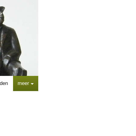
lden
meer