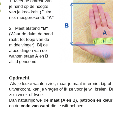
1. Meet de omtrek van
n
je hand op de hoogte
t
van je knokkels (Duim
niet meegerekend).
"A"
2. Meet afstand
"B"
(Waar de duim de hand
raakt tot topje van de
middelvinger). Bij de
afbeeldingen van de
wanten staan
A
en
B
altijd genoemd.
Opdracht.
Als je leuke wanten ziet, maar je maat is er niet bij, of 
uitverkocht, kan je vragen of ik ze voor je wil breien. D
zo'n week of twee.
Dan natuurlijk wel de
maat (A en B), patroon en kleur
en de
code van want
die je wilt hebben.