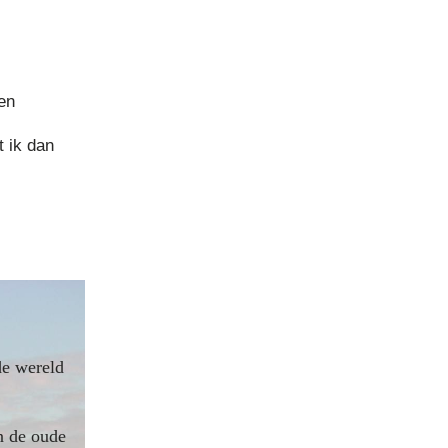
en
t ik dan
de wereld
n de oude