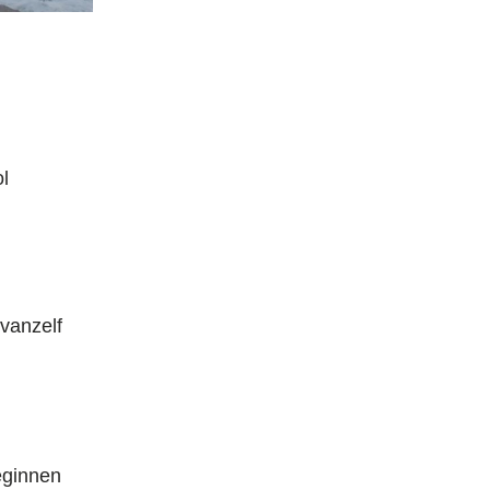
l
vanzelf
eginnen