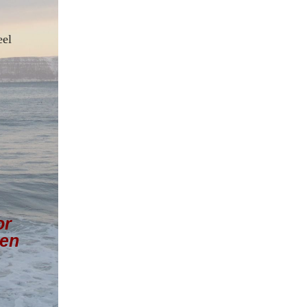
eel
or
 en