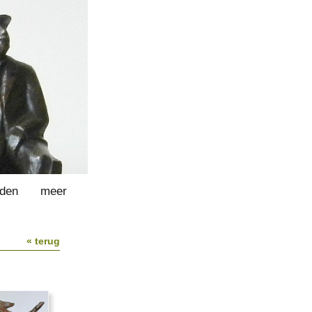
lden
meer
« terug