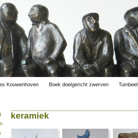
es Kouwenhoven
Boek doelgericht zwerven
Tuinbee
keramiek
t
en
s